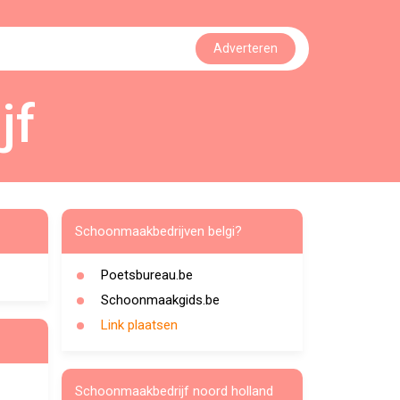
Adverteren
jf
Schoonmaakbedrijven belgi?
Poetsbureau.be
Schoonmaakgids.be
Link plaatsen
Schoonmaakbedrijf noord holland