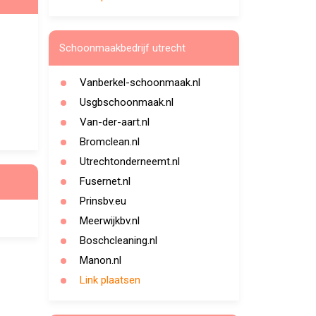
Schoonmaakbedrijf utrecht
Vanberkel-schoonmaak.nl
Usgbschoonmaak.nl
Van-der-aart.nl
Bromclean.nl
Utrechtonderneemt.nl
Fusernet.nl
Prinsbv.eu
Meerwijkbv.nl
Boschcleaning.nl
Manon.nl
Link plaatsen