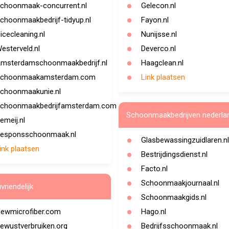
choonmaak-concurrent.nl
Gelecon.nl
choonmaakbedrijf-tidyup.nl
Fayon.nl
icecleaning.nl
Nunijsse.nl
esterveld.nl
Deverco.nl
msterdamschoonmaakbedrijf.nl
Haagclean.nl
choonmaakamsterdam.com
Link plaatsen
choonmaakunie.nl
choonmaakbedrijfamsterdam.com
Schoonmaakbedrijven nederla
emeij.nl
esponsschoonmaak.nl
Glasbewassingzuidlaren.nl
ink plaatsen
Bestrijdingsdienst.nl
Facto.nl
Schoonmaakjournaal.nl
uvriendelijk
Schoonmaakgids.nl
ewmicrofiber.com
Hago.nl
ewustverbruiken.org
Bedrijfsschoonmaak.nl