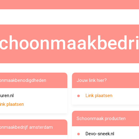
choonmaakbedri
onmaakbenodigdheden
Jouw link hier?
uren.nl
Link plaatsen
ink plaatsen
Schoonmaak producten
onmaakbedrijf amsterdam
Devo-sneek.nl