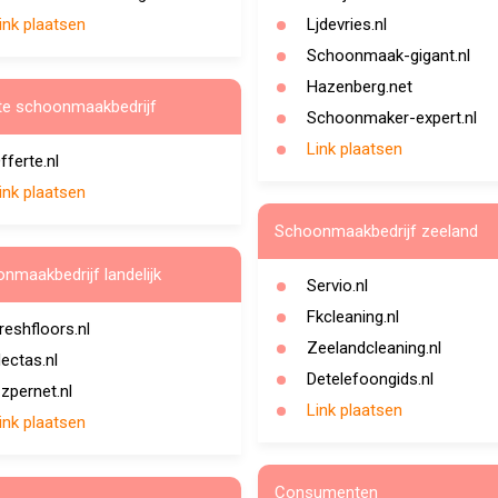
ink plaatsen
Ljdevries.nl
Schoonmaak-gigant.nl
Hazenberg.net
te schoonmaakbedrijf
Schoonmaker-expert.nl
Link plaatsen
fferte.nl
ink plaatsen
Schoonmaakbedrijf zeeland
nmaakbedrijf landelijk
Servio.nl
Fkcleaning.nl
reshfloors.nl
Zeelandcleaning.nl
ectas.nl
Detelefoongids.nl
zpernet.nl
Link plaatsen
ink plaatsen
Consumenten