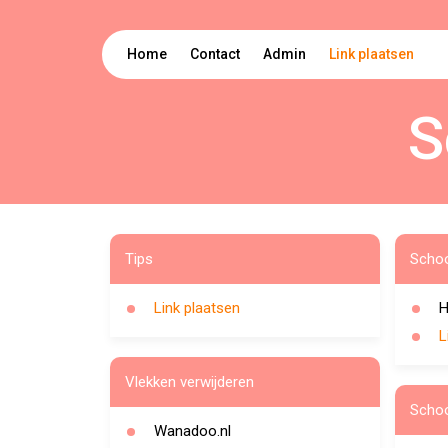
Home
Contact
Admin
Link plaatsen
S
Tips
Scho
Link plaatsen
H
L
Vlekken verwijderen
Scho
Wanadoo.nl