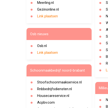
Meerling.nl
S
Gezinonline.nl
S
Link plaatsen
N
W
A
Osb nieuws
S
S
Osb.nl
S
Link plaatsen
B
R
L
Schoonmaakbedrijf noord-brabant
Stoofschoonmaakservice.nl
Millie
Rnbbedrijfsdiensten.nl
Housecareservice.nl
N
Acpbv.com
B