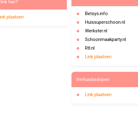
link hier?
Betsys.info
ink plaatsen
Huissuperschoon.nl
Werkster.nl
Schoonmaakparty.nl
Rtl.nl
Link plaatsen
Verhuisbedrijven
Link plaatsen