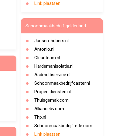
Link plaatsen
Schoonmaakbedrijf gelderland
Jansen-hubers.nl
Antonio.nl
Cleanteam.nl
Hardemanisolatie.nl
Asdmultiservice.nl
Schoonmaakbedrijfcaster.nl
Proper-diensten.nl
Thuisgemak.com
Alliancebv.com
Thp.nl
Schoonmaakbedrijf-ede.com
Link plaatsen