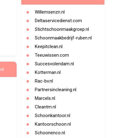
Willemsenzn.nl
Deltaservicedienst.com
Stichtschoonmaakgroep.nl
Schoonmaakbedrijf-ruben.nl
Keepitclean.nl
Teeuwissen.com
Succesvolendam.nl
nd
Kotterman.nl
Rac-bv.nl
Partnersincleaning.nl
Marcels.nl
Cleantm.nl
Schoonkantoor.nl
Kantoorschoon.nl
Schoonenco.nl