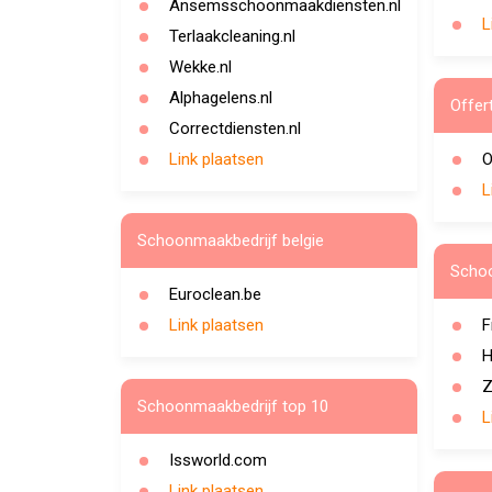
Ansemsschoonmaakdiensten.nl
L
Terlaakcleaning.nl
Wekke.nl
Alphagelens.nl
Offer
Correctdiensten.nl
Link plaatsen
O
L
Schoonmaakbedrijf belgie
Schoo
Euroclean.be
Link plaatsen
F
H
Z
Schoonmaakbedrijf top 10
L
Issworld.com
Link plaatsen